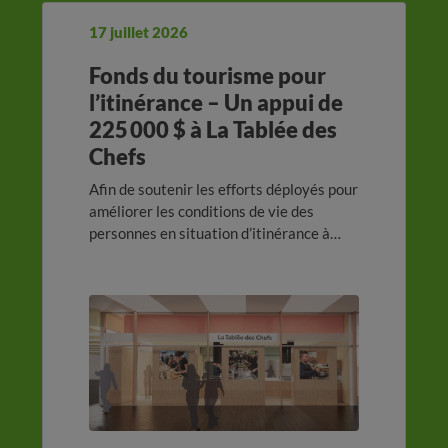
17 juillet 2026
Fonds du tourisme pour
l’itinérance – Un appui de
225 000 $ à La Tablée des
Chefs
Afin de soutenir les efforts déployés pour
améliorer les conditions de vie des
personnes en situation d’itinérance à
Montréal, l’Alliance de l’industrie
touristique du Québec (Alliance) et le
ministère de la Santé et des Services
sociaux annoncent une aide financière de
225 000 $ à La Tablée des Chefs par
l’entremise du Fonds du tourisme pour
l’itinérance.