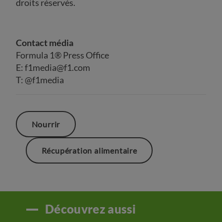
droits réservés.
Contact média
Formula 1® Press Office
E:
f1media@f1.com
T: @f1media
Nourrir
Récupération alimentaire
Découvrez aussi